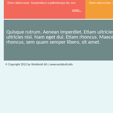
Etiam ullamcorper. Suspendisse a pellentesque dui, non.
Etiam ullamcorper. 
weiter...
Quisque rutrum. Aenean imperdiet. Etiam ultricies nisi vel augue.
ultricies nisi. Nam eget dui. Etiam rhoncus. Maecenas tempus, tellus eget condimentum
rhoncus, sem quam semper libero, sit amet.
© Copyright 2012 by Worldsoft AG |
www.worldsoft.info