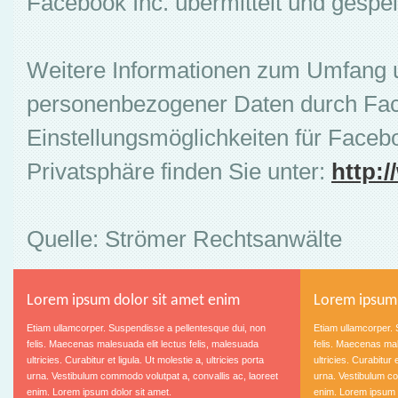
Facebook Inc. übermittelt und gespei
Weitere Informationen zum Umfang
personenbezogener Daten durch Fa
Einstellungsmöglichkeiten für Face
Privatsphäre finden Sie unter:
http:
Quelle: Strömer Rechtsanwälte
Lorem ipsum dolor sit amet enim
Lorem ipsum 
Etiam ullamcorper. Suspendisse a pellentesque dui, non
Etiam ullamcorper. 
felis. Maecenas malesuada elit lectus felis, malesuada
felis. Maecenas mal
ultricies. Curabitur et ligula. Ut molestie a, ultricies porta
ultricies. Curabitur et ligula. Ut molestie a, ultricies porta
urna. Vestibulum commodo volutpat a, convallis ac, laoreet
urna. Vestibulum commodo volutpat a, convallis ac, laoreet
enim. Lorem ipsum dolor sit amet.