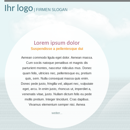
Ihr logo
| FIRMEN SLOGAN
Lorem ipsum dolor
Suspendisse a pellentesque dui
Aenean commodo ligula eget dolor. Aenean massa.
Cum sociis natoque penatibus et magnis dis
parturient montes, nascetur ridiculus mus. Donec
quam felis, ultricies nec, pellentesque eu, pretium
quis, sem. Nulla consequat massa quis enim.
Donec pede justo, fringilla vel, aliquet nec, vulputate
eget, arcu. In enim justo, rhoncus ut, imperdiet a,
venenatis vitae, justo. Nullam dictum felis eu pede
mollis pretium. Integer tincidunt. Cras dapibus.
Vivamus elementum semper nisi. Aenea
weiter...